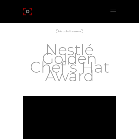
Nestlé
Golden
Chef’s Hat
Award